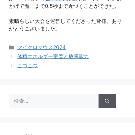
かげで魔王まで0.5秒まで近づくことができた。
素晴らしい大会を運営してくださった皆様、あり
がとうございました。
カ
マイクロマウス2024
テ
体積エネルギー密度と放電能力
ゴ
こつこつ
リ
ー
検
索: