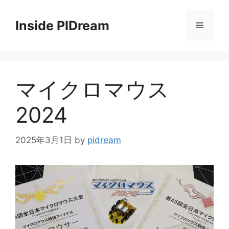
コ
ン
Inside PIDream
メ
テ
ン
ニ
ツ
へ
マイクロマウス
ス
ュ
キ
2024
ッ
ー
プ
2025年3月1日
by
pidream