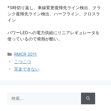
*S時切り返し、車線変更復帰先ライン検出、クラ
ンク復帰先ライン検出、ハーフライン、クロスラ
イン
パワーLEDへの電力供給にリニアレギュレータを
使っているので発熱が酷い。
カ
RMCR 2011
テ
こつこつ
ゴ
完走できない
リ
ー
検
索: