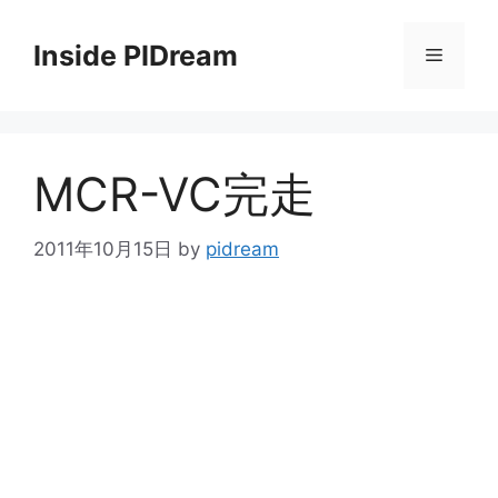
コ
ン
Inside PIDream
メ
テ
ン
ニ
ツ
へ
MCR-VC完走
ス
ュ
キ
ッ
2011年10月15日
by
pidream
ー
プ