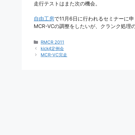
走行テストはまた次の機会。
自由工房
で11月6日に行われるセミナーに
MCR-VCの調整をしたいが、クランク処理
カ
RMCR 2011
テ
kick4定例会
ゴ
MCR-VC完走
リ
ー