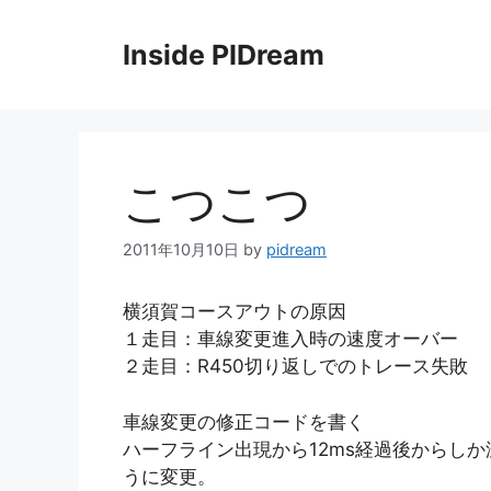
コ
ン
Inside PIDream
テ
ン
ツ
へ
ス
こつこつ
キ
ッ
2011年10月10日
by
pidream
プ
横須賀コースアウトの原因
１走目：車線変更進入時の速度オーバー
２走目：R450切り返しでのトレース失敗
車線変更の修正コードを書く
ハーフライン出現から12ms経過後からし
うに変更。