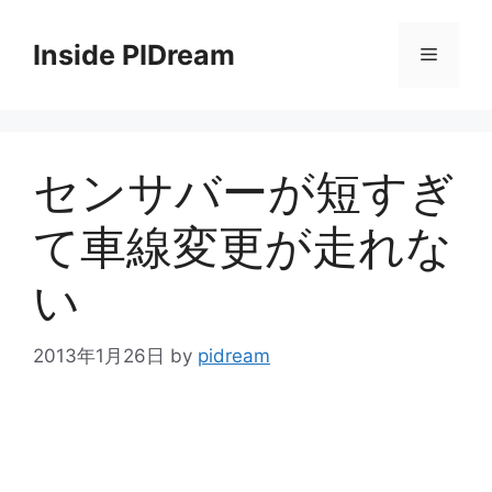
コ
ン
Inside PIDream
メ
テ
ン
ニ
ツ
へ
センサバーが短すぎ
ス
ュ
キ
て車線変更が走れな
ッ
ー
プ
い
2013年1月26日
by
pidream