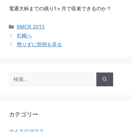
電通大杯までの残り1ヶ月で収束できるのか？
カ
RMCR 2013
テ
札幌へ
ゴ
懲りずに照明を弄る
リ
ー
検
索:
カテゴリー
マイクロマウス