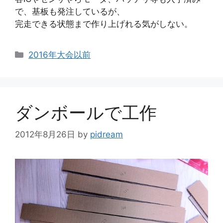
で、基板も発注しているが、
完走できる状態まで作り上げれる気がしない。
カ
2016年大会以前
テ
ゴ
リ
ー
ダンボールで工作
2012年8月26日
by
pidream