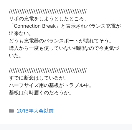
////////////////////////////////////////////
リポの充電をしようとしたところ、
「Connection Break」と表示されバランス充電が
出来ない。
どうも充電器のバランスポートが壊れてそう。
購入から一度も使っていない機能なので今更気づ
いた。
////////////////////////////////////////////
すでに断念はしているが、
ハーフサイズ用の基板がトラブル中。
基板は何時届くのだろうか。
カ
2016年大会以前
テ
ゴ
リ