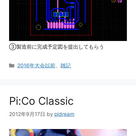
③製造前に完成予定図を提出してもらう
カ
2016年大会以前
、
雑記
テ
ゴ
リ
ー
Pi:Co Classic
2012年9月17日
by
pidream