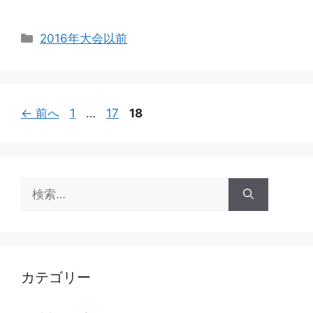
カ
2016年大会以前
テ
ゴ
リ
ー
ペ
ペ
ペ
←
前へ
1
…
17
18
ー
ー
ー
ジ
ジ
ジ
検
索:
カテゴリー