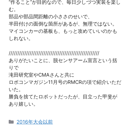
“作ること”が目的なので、毎日少しづつ実装を楽し
む。
部品や部品間距離の小ささのせいで、
半田付けの面倒な箇所があるが、無理ではない。
マイコンカーの基板も、もっと攻めていいのかも
しれない。
////////////////////////////////////////////////////
ありがたいことに、脱センサアーム宣言という括
りで
滝田研究室やCMAさんと共に
ロボコンマガジン11月号のRMCRの項で紹介いただ
いた。
勝負を捨てたロボットだったが、目立った甲斐が
あり嬉しい。
カ
2016年大会以前
テ