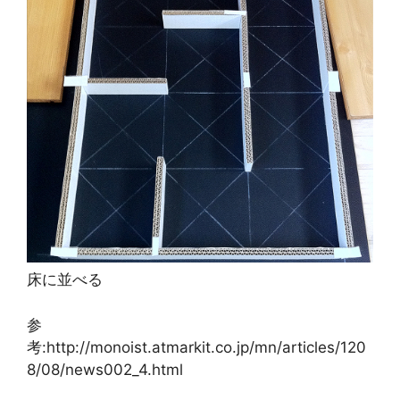
床に並べる
参
考:http://monoist.atmarkit.co.jp/mn/articles/120
8/08/news002_4.html