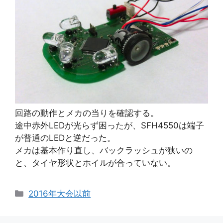
回路の動作とメカの当りを確認する。
途中赤外LEDが光らず困ったが、SFH4550は端子
が普通のLEDと逆だった。
メカは基本作り直し、バックラッシュが狭いの
と、タイヤ形状とホイルが合っていない。
カ
2016年大会以前
テ
ゴ