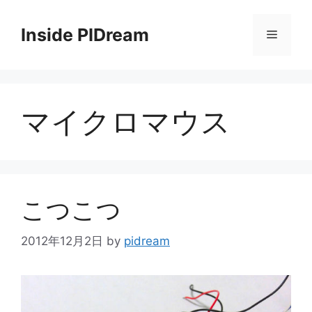
コ
ン
Inside PIDream
メ
テ
ン
ニ
ツ
へ
マイクロマウス
ス
ュ
キ
ッ
ー
プ
こつこつ
2012年12月2日
by
pidream