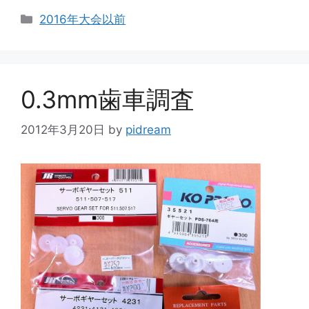
カ
2016年大会以前
テ
ゴ
リ
ー
0.3mm歯車調査
2012年3月20日
by
pidream