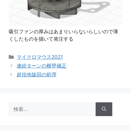
吸引ファンの厚みはあまりいらないらしいので薄
くしたものを描いて発注する
カ
マイクロマウス2021
テ
連続ターンの横壁補正
ゴ
超信地旋回の処理
リ
ー
検
索: