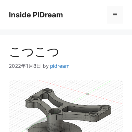
コ
ン
Inside PIDream
メ
テ
ン
ニ
ツ
へ
こつこつ
ス
ュ
キ
ッ
2022年1月8日
by
pidream
ー
プ