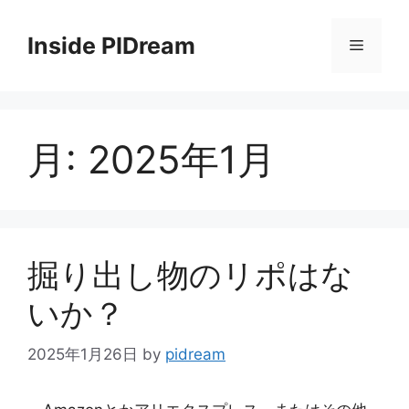
コ
ン
Inside PIDream
メ
テ
ン
ニ
ツ
へ
月:
2025年1月
ス
ュ
キ
ッ
ー
プ
掘り出し物のリポはな
いか？
2025年1月26日
by
pidream