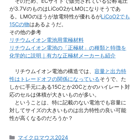
そのため、ECサイトで販売されている公称電圧
が3.7VのものはLiCoO2かLMOになりそうであ
る。LMOのほうが放電特性が優れるが
LiCoO2でも
15Cの物
はあるようだ。
その他の参考
リチウムイオン電池用電極材料
リチウムイオン電池の「正極材」の種類と特徴を
化学的に説明｜有力な正極材メーカーも紹介
リチウムイオン電池の構造では、
容量と出力特
性はトレードオフの関係になっている
そうで、た
しかに手元にある15Cとか20Cとかのハイレート対
応のセルは体積が大きいものが多い。
ということは、特に記載のない電池でも容量に
対してサイズの大きいものは出力特性の良い可能
性が高くなるのだろうか？
カ
マイクロマウス2024