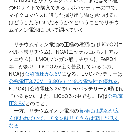
Amazonとかアリエクスプレス、またはその他
のECサイトで購入できるリポバッテリーの中で、
マイクロマウスに適した掘り出し物を見つけるに
はどうしたらいいだろうか？ということでリチウ
ムイオン電池について調べていく
リチウムイオン電池の正極の種類にはLiCoO2(コ
バルト酸リチウム)、NCA(ニッケルコバルトアル
ミニウム)、LMO(マンガン酸リチウム)、FePO4
等、があり、LiCoO2が広く普及しているもの、
NCAは
公称電圧が3.6V
になる。LMOバッテリーは
公称電圧3.70V（3.80V）で充放電特性も優れる
。
FePO4は公称電圧3.2VでLi-Feバッテリーと呼ばれ
ているもの。また、LiCoO2の中でもLiHVは
公称電
圧3.8V
とのこと。
一方、リチウムイオン電池の
負極には黒鉛が広
く使われていて、チタン酸リチウムは電圧が低く
なる