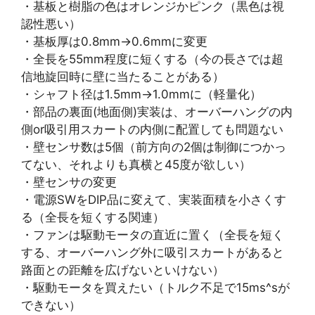
・基板と樹脂の色はオレンジかピンク（黒色は視
認性悪い）
・基板厚は0.8mm->0.6mmに変更
・全長を55mm程度に短くする（今の長さでは超
信地旋回時に壁に当たることがある）
・シャフト径は1.5mm->1.0mmに（軽量化）
・部品の裏面(地面側)実装は、オーバーハングの内
側or吸引用スカートの内側に配置しても問題ない
・壁センサ数は5個（前方向の2個は制御につかっ
てない、それよりも真横と45度が欲しい）
・壁センサの変更
・電源SWをDIP品に変えて、実装面積を小さくす
る（全長を短くする関連）
・ファンは駆動モータの直近に置く（全長を短く
する、オーバーハング外に吸引スカートがあると
路面との距離を広げないといけない）
・駆動モータを買えたい（トルク不足で15ms^sが
できない）