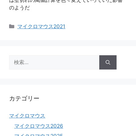
は壁切れの閾値計算を色々変えていっていた影響
のようだ
カ
マイクロマウス2021
テ
ゴ
リ
ー
検
索:
カテゴリー
マイクロマウス
マイクロマウス2026