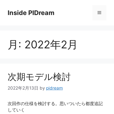
コ
ン
Inside PIDream
メ
テ
ン
ニ
ツ
へ
月:
2022年2月
ス
ュ
キ
ッ
ー
プ
次期モデル検討
2022年2月13日
by
pidream
次回作の仕様を検討する。思いついたら都度追記
していく