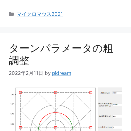
カ
マイクロマウス2021
テ
ゴ
リ
ー
ターンパラメータの粗
調整
2022年2月11日
by
pidream